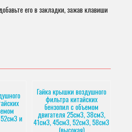
добавьте его в закладки, зажав клавиши
Гайка крышки воздушного
душного
фильтра китайских
тайских
бензопил с объемом
ъемом
двигателя 25см3, 38см3,
 52см3 и
41см3, 45см3, 52см3, 58см3
(высокая)