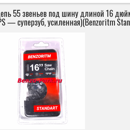
епь 55 звеньев под шину длиной 16 дюймо
PS — суперзуб, усиленная)(Benzoritm Stand