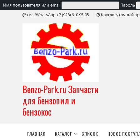
Имя пользователя или email
Пароль
Skip
тел./WhatsApp +7 (928) 610 95-05
Круглосуточный пр
to
content
Benzo-Park.ru Запчасти
для бензопил и
бензокос
ГЛАВНАЯ
КАТАЛОГ
СПИСОК
НОВОЕ ПОСТУП