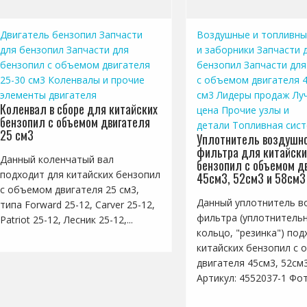
Двигатель бензопил
Запчасти
Воздушные и топливны
для бензопил
Запчасти для
и заборники
Запчасти 
бензопил с объемом двигателя
бензопил
Запчасти для
25-30 см3
Коленвалы и прочие
с объемом двигателя 4
элементы двигателя
см3
Лидеры продаж
Лу
Коленвал в сборе для китайских
цена
Прочие узлы и
бензопил с объемом двигателя
детали
Топливная сис
25 см3
Уплотнитель воздушно
фильтра для китайски
Данный коленчатый вал
бензопил с объемом д
подходит для китайских бензопил
45см3, 52см3 и 58см3
с объемом двигателя 25 см3,
Данный уплотнитель в
типа Forward 25-12, Carver 25-12,
фильтра (уплотнитель
Patriot 25-12, Лесник 25-12,...
кольцо, "резинка") под
китайских бензопил с
двигателя 45см3, 52см
Артикул: 4552037-1 Фото