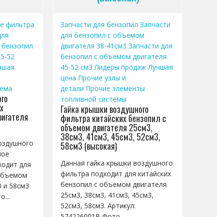
е фильтра
Запчасти для бензопил
Запчасти
для
для бензопил с объемом
 бензопил
двигателя 38-41см3
Запчасти для
5-52
бензопил с объемом двигателя
чшая
45-52 см3
Лидеры продаж
Лучшая
цена
Прочие узлы и
тема
детали
Прочие элементы
го
топливной системы
х
Гайка крышки воздушного
вигателя
фильтра китайских бензопил с
объемом двигателя 25см3,
38см3, 41см3, 45см3, 52см3,
оздушного
58см3 (высокая)
ное
Данная гайка крышки воздушного
ходит для
фильтра подходит для китайских
 объемом
бензопил с объемом двигателя
3 и 58см3
25см3, 38см3, 41см3, 45см3,
...
52см3, 58см3. Артикул:
574226001B Фото...