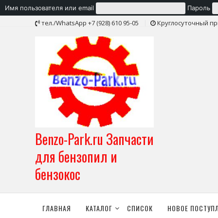
Имя пользователя или email
Пароль
Skip
тел./WhatsApp +7 (928) 610 95-05
Круглосуточный пр
to
content
Benzo-Park.ru Запчасти
для бензопил и
бензокос
ГЛАВНАЯ
КАТАЛОГ
СПИСОК
НОВОЕ ПОСТУП