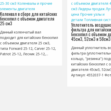
25-30 см3
Коленвалы и прочие
с объемом двигателя 4
элементы двигателя
см3
Лидеры продаж
Лу
Коленвал в сборе для китайских
цена
Прочие узлы и
бензопил с объемом двигателя
детали
Топливная сис
25 см3
Уплотнитель воздушно
фильтра для китайски
Данный коленчатый вал
бензопил с объемом д
подходит для китайских бензопил
45см3, 52см3 и 58см3
с объемом двигателя 25 см3,
Данный уплотнитель в
типа Forward 25-12, Carver 25-12,
фильтра (уплотнитель
Patriot 25-12, Лесник 25-12,...
кольцо, "резинка") под
китайских бензопил с
двигателя 45см3, 52см
Артикул: 4552037-1 Фото