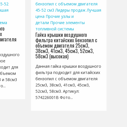
5-52
бензопил с объемом двигателя
чшая
45-52 см3
Лидеры продаж
Лучшая
цена
Прочие узлы и
тема
детали
Прочие элементы
го
топливной системы
х
Гайка крышки воздушного
вигателя
фильтра китайских бензопил с
объемом двигателя 25см3,
38см3, 41см3, 45см3, 52см3,
оздушного
58см3 (высокая)
ное
Данная гайка крышки воздушного
ходит для
фильтра подходит для китайских
 объемом
бензопил с объемом двигателя
3 и 58см3
25см3, 38см3, 41см3, 45см3,
...
52см3, 58см3. Артикул:
574226001B Фото...