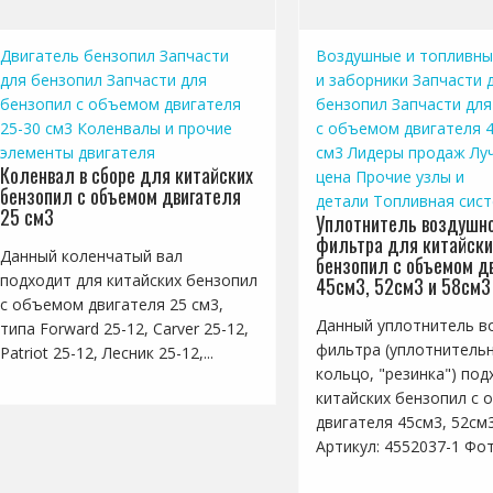
Двигатель бензопил
Запчасти
Воздушные и топливны
для бензопил
Запчасти для
и заборники
Запчасти 
бензопил с объемом двигателя
бензопил
Запчасти для
25-30 см3
Коленвалы и прочие
с объемом двигателя 4
элементы двигателя
см3
Лидеры продаж
Лу
Коленвал в сборе для китайских
цена
Прочие узлы и
бензопил с объемом двигателя
детали
Топливная сис
25 см3
Уплотнитель воздушно
фильтра для китайски
Данный коленчатый вал
бензопил с объемом д
подходит для китайских бензопил
45см3, 52см3 и 58см3
с объемом двигателя 25 см3,
Данный уплотнитель в
типа Forward 25-12, Carver 25-12,
фильтра (уплотнитель
Patriot 25-12, Лесник 25-12,...
кольцо, "резинка") под
китайских бензопил с
двигателя 45см3, 52см
Артикул: 4552037-1 Фото