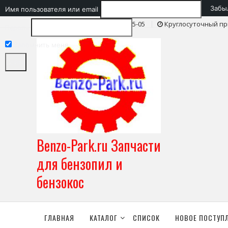
Забы
Имя пользователя или email
Skip
тел./WhatsApp +7 (928) 610 95-05
Круглосуточный пр
Пароль
to
content
Запомнить меня
Benzo-Park.ru Запчасти
для бензопил и
бензокос
ГЛАВНАЯ
КАТАЛОГ
СПИСОК
НОВОЕ ПОСТУП