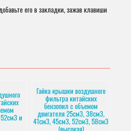
добавьте его в закладки, зажав клавиши
Гайка крышки воздушного
душного
фильтра китайских
тайских
бензопил с объемом
ъемом
двигателя 25см3, 38см3,
 52см3 и
41см3, 45см3, 52см3, 58см3
(высокая)