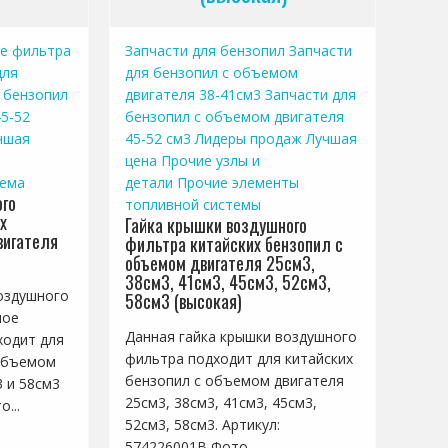
е фильтра
Запчасти для бензопил
Запчасти
для
для бензопил с объемом
 бензопил
двигателя 38-41см3
Запчасти для
5-52
бензопил с объемом двигателя
чшая
45-52 см3
Лидеры продаж
Лучшая
цена
Прочие узлы и
тема
детали
Прочие элементы
го
топливной системы
х
Гайка крышки воздушного
вигателя
фильтра китайских бензопил с
объемом двигателя 25см3,
38см3, 41см3, 45см3, 52см3,
оздушного
58см3 (высокая)
ное
Данная гайка крышки воздушного
ходит для
фильтра подходит для китайских
 объемом
бензопил с объемом двигателя
3 и 58см3
25см3, 38см3, 41см3, 45см3,
...
52см3, 58см3. Артикул:
574226001B Фото...