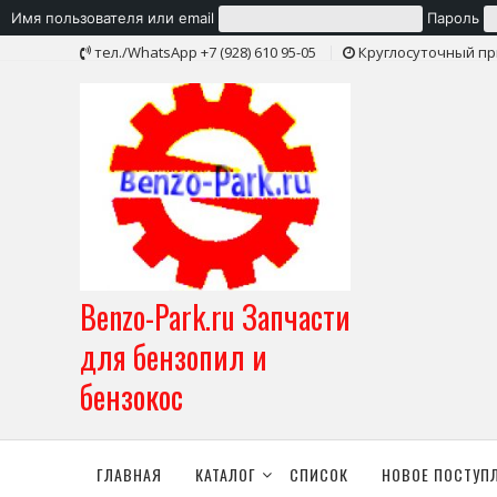
Имя пользователя или email
Пароль
Skip
тел./WhatsApp +7 (928) 610 95-05
Круглосуточный пр
to
content
Benzo-Park.ru Запчасти
для бензопил и
бензокос
ГЛАВНАЯ
КАТАЛОГ
СПИСОК
НОВОЕ ПОСТУП