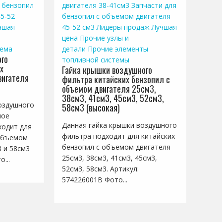
 бензопил
двигателя 38-41см3
Запчасти для
5-52
бензопил с объемом двигателя
чшая
45-52 см3
Лидеры продаж
Лучшая
цена
Прочие узлы и
тема
детали
Прочие элементы
го
топливной системы
х
Гайка крышки воздушного
вигателя
фильтра китайских бензопил с
объемом двигателя 25см3,
38см3, 41см3, 45см3, 52см3,
оздушного
58см3 (высокая)
ное
Данная гайка крышки воздушного
ходит для
фильтра подходит для китайских
 объемом
бензопил с объемом двигателя
3 и 58см3
25см3, 38см3, 41см3, 45см3,
...
52см3, 58см3. Артикул:
574226001B Фото...