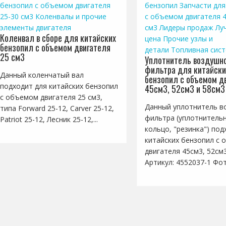
бензопил с объемом двигателя
бензопил
Запчасти для
25-30 см3
Коленвалы и прочие
с объемом двигателя 4
элементы двигателя
см3
Лидеры продаж
Лу
Коленвал в сборе для китайских
цена
Прочие узлы и
бензопил с объемом двигателя
детали
Топливная сис
25 см3
Уплотнитель воздушно
фильтра для китайски
Данный коленчатый вал
бензопил с объемом д
подходит для китайских бензопил
45см3, 52см3 и 58см3
с объемом двигателя 25 см3,
Данный уплотнитель в
типа Forward 25-12, Carver 25-12,
фильтра (уплотнитель
Patriot 25-12, Лесник 25-12,...
кольцо, "резинка") под
китайских бензопил с
двигателя 45см3, 52см
Артикул: 4552037-1 Фото