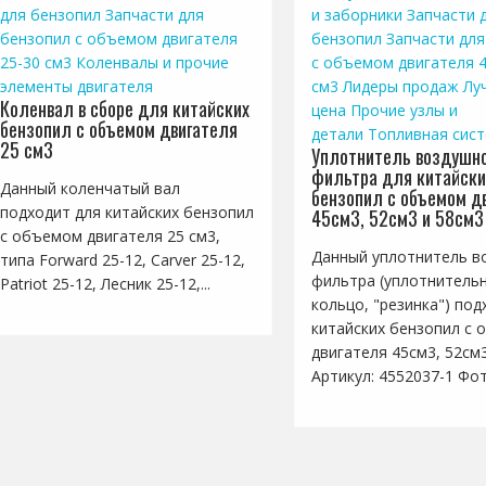
для бензопил
Запчасти для
и заборники
Запчасти 
бензопил с объемом двигателя
бензопил
Запчасти для
25-30 см3
Коленвалы и прочие
с объемом двигателя 4
элементы двигателя
см3
Лидеры продаж
Лу
Коленвал в сборе для китайских
цена
Прочие узлы и
бензопил с объемом двигателя
детали
Топливная сис
25 см3
Уплотнитель воздушно
фильтра для китайски
Данный коленчатый вал
бензопил с объемом д
подходит для китайских бензопил
45см3, 52см3 и 58см3
с объемом двигателя 25 см3,
Данный уплотнитель в
типа Forward 25-12, Carver 25-12,
фильтра (уплотнитель
Patriot 25-12, Лесник 25-12,...
кольцо, "резинка") под
китайских бензопил с
двигателя 45см3, 52см
Артикул: 4552037-1 Фото