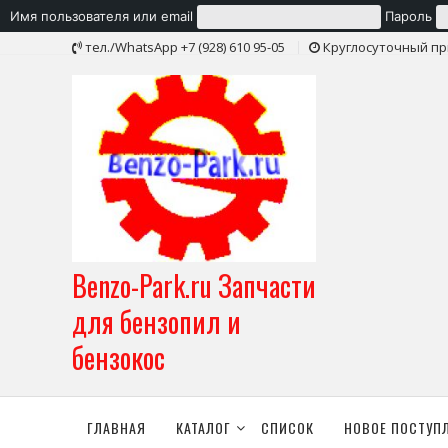
Имя пользователя или email
Пароль
Skip
тел./WhatsApp +7 (928) 610 95-05
Круглосуточный пр
to
content
Benzo-Park.ru Запчасти
для бензопил и
бензокос
ГЛАВНАЯ
КАТАЛОГ
СПИСОК
НОВОЕ ПОСТУП