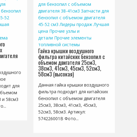
для
для бензопил с объемом
 бензопил
двигателя 38-41см3
Запчасти для
5-52
бензопил с объемом двигателя
чшая
45-52 см3
Лидеры продаж
Лучшая
цена
Прочие узлы и
тема
детали
Прочие элементы
го
топливной системы
х
Гайка крышки воздушного
вигателя
фильтра китайских бензопил с
объемом двигателя 25см3,
38см3, 41см3, 45см3, 52см3,
оздушного
58см3 (высокая)
ное
Данная гайка крышки воздушного
ходит для
фильтра подходит для китайских
 объемом
бензопил с объемом двигателя
3 и 58см3
25см3, 38см3, 41см3, 45см3,
...
52см3, 58см3. Артикул:
574226001B Фото...