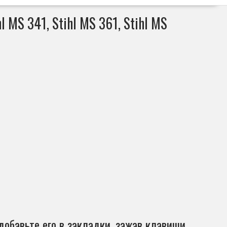
MS 341, Stihl MS 361, Stihl MS
добавьте его в закладки, зажав клавиши