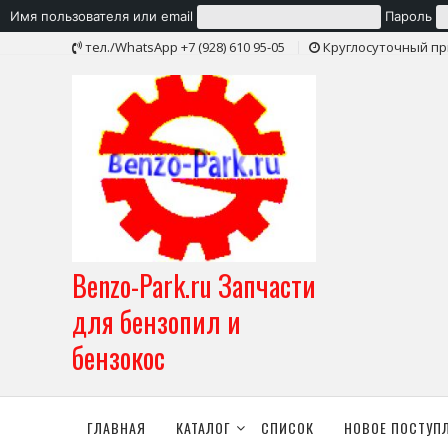
Имя пользователя или email
Пароль
Skip
тел./WhatsApp +7 (928) 610 95-05
Круглосуточный пр
to
content
Benzo-Park.ru Запчасти
для бензопил и
бензокос
ГЛАВНАЯ
КАТАЛОГ
СПИСОК
НОВОЕ ПОСТУП