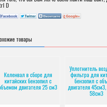
trl D
Facebook
Twitter
Вконтакте
Google+
охожие товары
Уплотнитель воз
Коленвал в сборе для
фильтра для ки
китайских бензопил с
бензопил с об
объемом двигателя 25 см3
двигателя 45см3,
58см3