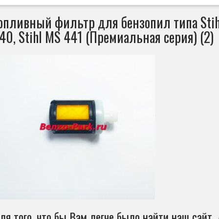
опливный фильтр для бензопил типа Stihl 
40, Stihl MS 441 (Премиальная серия) (2)
ля того, что бы Вам легче было найти наш сайт, 