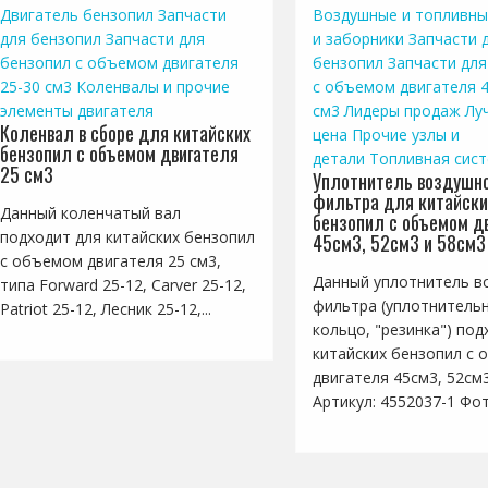
Двигатель бензопил
Запчасти
Воздушные и топливны
для бензопил
Запчасти для
и заборники
Запчасти 
бензопил с объемом двигателя
бензопил
Запчасти для
25-30 см3
Коленвалы и прочие
с объемом двигателя 4
элементы двигателя
см3
Лидеры продаж
Лу
Коленвал в сборе для китайских
цена
Прочие узлы и
бензопил с объемом двигателя
детали
Топливная сис
25 см3
Уплотнитель воздушно
фильтра для китайски
Данный коленчатый вал
бензопил с объемом д
подходит для китайских бензопил
45см3, 52см3 и 58см3
с объемом двигателя 25 см3,
Данный уплотнитель в
типа Forward 25-12, Carver 25-12,
фильтра (уплотнитель
Patriot 25-12, Лесник 25-12,...
кольцо, "резинка") под
китайских бензопил с
двигателя 45см3, 52см
Артикул: 4552037-1 Фото