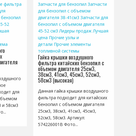
е фильтра
Запчасти для бензопил
Запчасти
для
для бензопил с объемом
 бензопил
двигателя 38-41см3
Запчасти для
5-52
бензопил с объемом двигателя
чшая
45-52 см3
Лидеры продаж
Лучшая
цена
Прочие узлы и
тема
детали
Прочие элементы
го
топливной системы
х
Гайка крышки воздушного
вигателя
фильтра китайских бензопил с
объемом двигателя 25см3,
38см3, 41см3, 45см3, 52см3,
оздушного
58см3 (высокая)
ное
Данная гайка крышки воздушного
ходит для
фильтра подходит для китайских
 объемом
бензопил с объемом двигателя
3 и 58см3
25см3, 38см3, 41см3, 45см3,
...
52см3, 58см3. Артикул:
574226001B Фото...