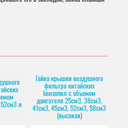
Гайка крышки воздушного
душного
фильтра китайских
тайских
бензопил с объемом
ъемом
двигателя 25см3, 38см3,
 52см3 и
41см3, 45см3, 52см3, 58см3
(высокая)