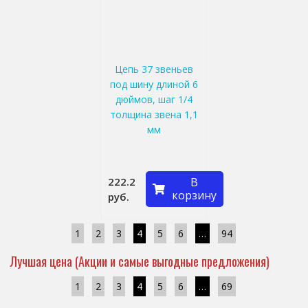
Цепь 37 звеньев
под шину длиной 6
дюймов, шаг 1/4
толщина звена 1,1
мм
222.2
В
корзину
руб.
1
2
3
4
5
6
…
94
Лучшая цена (Акции и самые выгодные предложения)
1
2
3
4
5
6
…
69