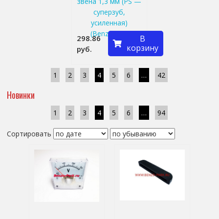
звена 1,3 мм (PS —
суперзуб,
усиленная)
(Benzoritm)
298.86
В
корзину
руб.
1
2
3
4
5
6
…
42
Новинки
1
2
3
4
5
6
…
94
Сортировать