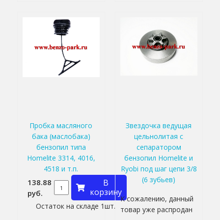
Пробка масляного
Звездочка ведущая
бака (маслобака)
цельнолитая с
бензопил типа
сепаратором
Homelite 3314, 4016,
бензопил Homelite и
4518 и т.п.
Ryobi под шаг цепи 3/8
(6 зубьев)
138.88
В
корзину
руб.
К сожалению, данный
Остаток на складе 1шт.
товар уже распродан