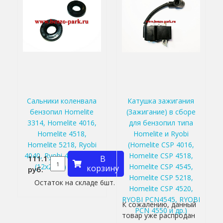
Сальники коленвала
Катушка зажигания
бензопил Homelite
(Зажигание) в сборе
3314, Homelite 4016,
для бензопил типа
Homelite 4518,
Homelite и Ryobi
Homelite 5218, Ryobi
(Homelite CSP 4016,
4040, Ryobi 4545 и т.п.
Homelite CSP 4518,
111.1
В
(12х26х5) (пара)
Homelite CSP 4545,
корзину
руб.
Homelite CSP 5218,
Остаток на складе 6шт.
Homelite CSP 4520,
RYOBI PCN4545, RYOBI
К сожалению, данный
PCN 4550 и др.)
товар уже распродан