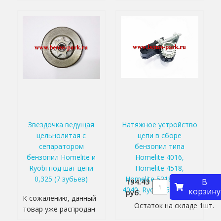
Звездочка ведущая
Натяжное устройство
цельнолитая с
цепи в сборе
сепаратором
бензопил типа
бензопил Homelite и
Homelite 4016,
Ryobi под шаг цепи
Homelite 4518,
0,325 (7 зубьев)
Homelite 5218, Ryobi
194.43
В
4040, Ryobi 4545 и т.п.
корзину
руб.
К сожалению, данный
Остаток на складе 1шт.
товар уже распродан