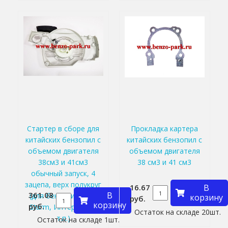
Стартер в сборе для
Прокладка картера
китайских бензопил с
китайских бензопил с
объемом двигателя
объемом двигателя
38см3 и 41см3
38 см3 и 41 см3
обычный запуск, 4
зацепа, верх полукруг
16.67
В
361.08
В
(для бензопил типа
корзину
руб.
корзину
руб.
Sturm, Интерскол и
Остаток на складе 20шт.
т.п.)
Остаток на складе 1шт.