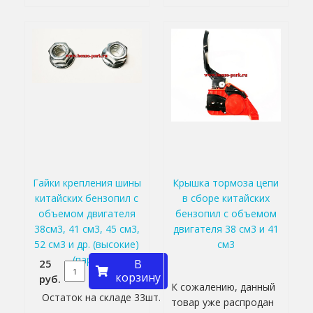
Гайки крепления шины
Крышка тормоза цепи
китайских бензопил с
в сборе китайских
объемом двигателя
бензопил с объемом
38см3, 41 см3, 45 см3,
двигателя 38 см3 и 41
52 см3 и др. (высокие)
см3
(пара)
25
В
корзину
руб.
К сожалению, данный
Остаток на складе 33шт.
товар уже распродан