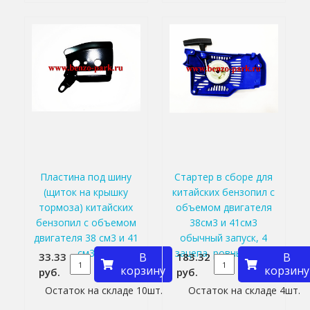
Пластина под шину
Стартер в сборе для
(щиток на крышку
китайских бензопил с
тормоза) китайских
объемом двигателя
бензопил с объемом
38см3 и 41см3
двигателя 38 см3 и 41
обычный запуск, 4
см3
зацепа, ровный верх
33.33
В
183.32
В
корзину
корзину
руб.
руб.
Остаток на складе 10шт.
Остаток на складе 4шт.