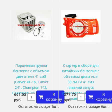
Поршневая группа
Стартер в сборе для
бензопил с объемом
китайских бензопил с
двигателя 41 см3
объемом двигателя
(Carver 41-16, Carver
38 см3 и 41 см3
241, Champion 142,
плавный запуск
Champion 241) (d=40,5
(эргостарт), 4 зацепа,
661.05
В
277.75
В
мм)
ровный верх
корзину
корзину
руб.
руб.
Остаток на складе 1шт.
Остаток на складе 6шт.