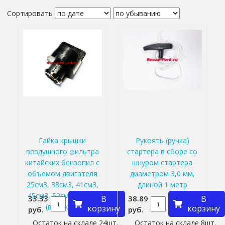
Сортировать
Гайка крышки
Рукоять (ручка)
воздушного фильтра
стартера в сборе со
китайских бензопил с
шнуром стартера
объемом двигателя
диаметром 3,0 мм,
25см3, 38см3, 41см3,
длиной 1 метр
45см3, 52см3, 58см3
33.33
В
38.89
В
(высокая)
корзину
корзину
руб.
руб.
Остаток на складе 24шт.
Остаток на складе 8шт.