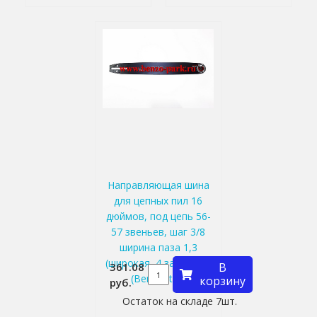
Направляющая шина
для цепных пил 16
дюймов, под цепь 56-
57 звеньев, шаг 3/8
ширина паза 1,3
(широкая, 4 заклепки)
361.08
В
(Benzoritm)
корзину
руб.
Остаток на складе 7шт.