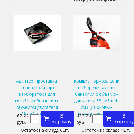
Адаптер (проставка,
Крышка тормоза цепи
теплоизолятор)
в сборе китайских
карбюратора для
бензопил с объемом
китайских бензопил с
двигателя 38 см3 и 41
объемом двигателя
см3 (с боковым
38 см3 и 41 см3
натяжителем цепи)
67.22
В
427.74
В
корзину
корзину
руб.
руб.
Остаток на складе 6шт.
Остаток на складе 1шт.