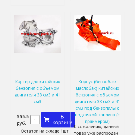
Картер для китайских
Корпус (бензобак/
бензопил с объемом
маслобак) китайских
двигателя 38 см3 и 41
бензопил с объемом
см3
двигателя 38 см3 и 41
см3 под бензопилы с
подкачкой топлива (с
555.5
В
праймером)
корзину
руб.
К сожалению, данный
Остаток на складе 1шт.
товар уже распродан