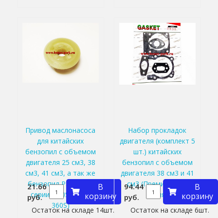
Привод маслонасоса
Набор прокладок
для китайских
двигателя (комплект 5
бензопил с объемом
шт.) китайских
двигателя 25 см3, 38
бензопил с объемом
см3, 41 см3, а так же
двигателя 38 см3 и 41
бензопил Partner S-
см3 (Премиальная
21.66
В
94.44
В
серии (340S, 350S,
серия)
корзину
корзину
руб.
руб.
360S)
Остаток на складе 14шт.
Остаток на складе 6шт.