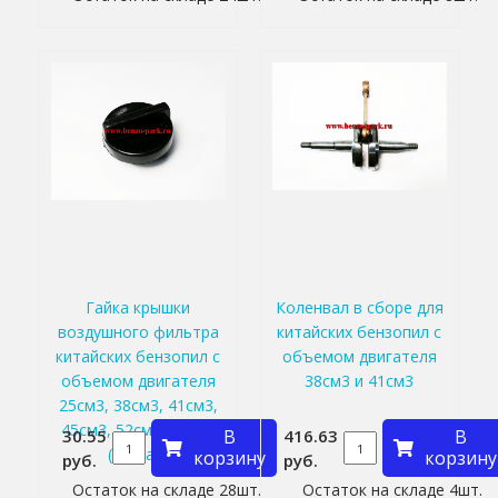
Гайка крышки
Коленвал в сборе для
воздушного фильтра
китайских бензопил с
китайских бензопил с
объемом двигателя
объемом двигателя
38см3 и 41см3
25см3, 38см3, 41см3,
45см3, 52см3, 58см3
30.55
В
416.63
В
(низкая)
корзину
корзину
руб.
руб.
Остаток на складе 28шт.
Остаток на складе 4шт.