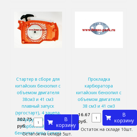
Стартер в сборе для
Прокладка
китайских бензопил с
карбюратора
объемом двигателя
китайских бензопил с
38см3 и 41 см3
объемом двигателя
плавный запуск
38 см3 и 41 см3
(эргостарт), 4 зацепа,
16.67
В
302.75
В
полукруглый верх (с
корзину
руб.
корзину
руб.
горбинкой, для
Остаток на складе 10шт.
бензопил типа Carver)
Остаток на складе 5шт.