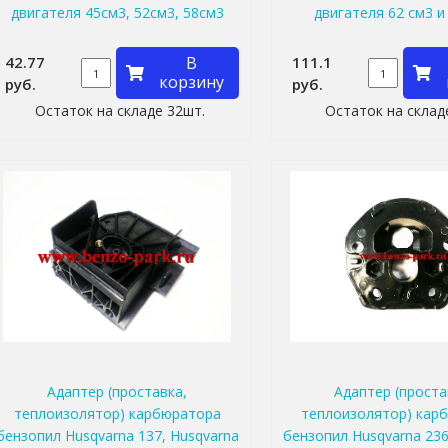
двигателя 45см3, 52см3, 58см3
двигателя 62 см3 и
42.77
В
111.1
корзину
руб.
руб.
Остаток на складе 32шт.
Остаток на склад
Адаптер (проставка,
Адаптер (проста
теплоизолятор) карбюратора
теплоизолятор) кар
бензопил Husqvarna 137, Husqvarna
бензопил Husqvarna 236