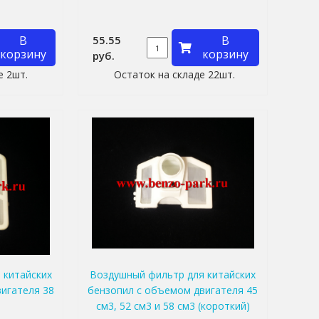
В
55.55
В
корзину
корзину
руб.
е 2шт.
Остаток на складе 22шт.
 китайских
Воздушный фильтр для китайских
игателя 38
бензопил с объемом двигателя 45
см3, 52 см3 и 58 см3 (короткий)