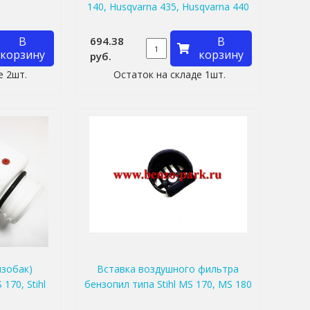
140, Husqvarna 435, Husqvarna 440
В
694.38
В
корзину
корзину
руб.
е 2шт.
Остаток на складе 1шт.
нзобак)
Вставка воздушного фильтра
170, Stihl
бензопил типа Stihl MS 170, MS 180