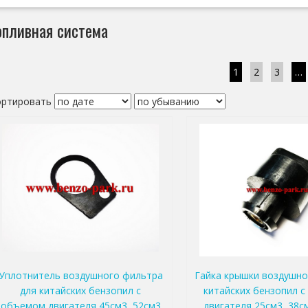
опливная система
1
2
3
…
ортировать
Уплотнитель воздушного фильтра
Гайка крышки воздушно
для китайских бензопил с
китайских бензопил 
объемом двигателя 45см3, 52см3
двигателя 25см3, 38см