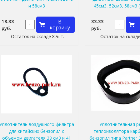
и 58см3
45см3, 52см3, 58см3 
18.33
В
33.33
корзину
руб.
руб.
Остаток на складе 87шт.
Остаток на складе
Уплотнитель воздушного фильтра
Уплотнительная р
для китайских бензопил с
теплоизолятора кар
объемом двигателя 38 см3 и 41
бензопил типа Partner 3