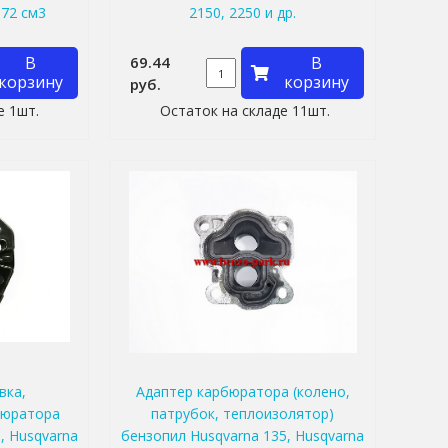
 72 см3
2150, 2250 и др.
В
69.44
В
корзину
корзину
руб.
е 1шт.
Остаток на складе 11шт.
вка,
Адаптер карбюратора (колено,
бюратора
патрубок, теплоизолятор)
, Husqvarna
бензопил Husqvarna 135, Husqvarna