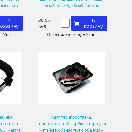
(высокая)
45см3, 52см3, 58см3 (низкая)
В
30.55
В
корзину
корзину
руб.
 24шт.
Остаток на складе 28шт.
езинка
Адаптер (проставка,
бюратора
теплоизолятор) карбюратора для
50, Partner
китайских бензопил с объемом