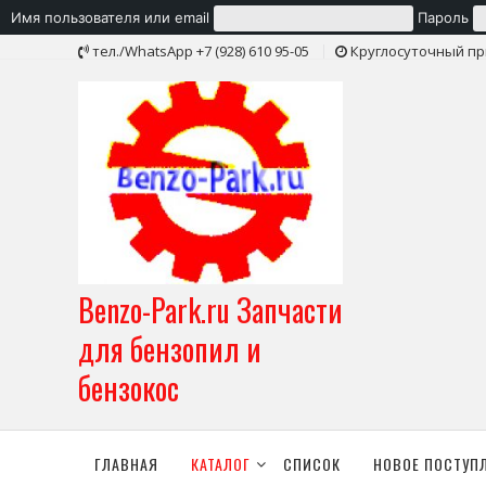
Имя пользователя или email
Пароль
Skip
тел./WhatsApp +7 (928) 610 95-05
Круглосуточный пр
to
content
Benzo-Park.ru Запчасти
для бензопил и
бензокос
ГЛАВНАЯ
КАТАЛОГ
СПИСОК
НОВОЕ ПОСТУП