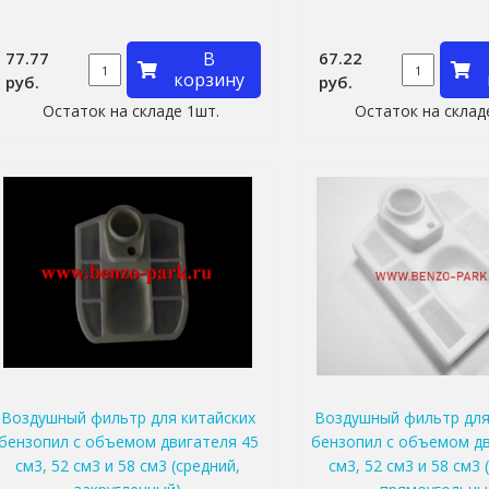
77.77
В
67.22
корзину
руб.
руб.
Остаток на складе 1шт.
Остаток на склад
Воздушный фильтр для китайских
Воздушный фильтр для
бензопил с объемом двигателя 45
бензопил с объемом дв
см3, 52 см3 и 58 см3 (средний,
см3, 52 см3 и 58 см3 