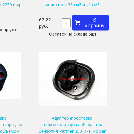
n 2250 и др.
двигателя 38 см3 и 41 см3
67.22
В
корзину
руб.
овар уже
Остаток на складе 6шт.
вка,
Адаптер (проставка,
ратора для
теплоизолятор) карбюратора
с объемом
бензопил Partner 350-371, Poulan