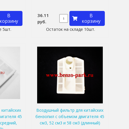
В
36.11
В
корзину
корзину
руб.
е 5шт.
Остаток на складе 10шт.
 китайских
Воздушный фильтр для китайских
игателя 45
бензопил с объемом двигателя 45
(средний,
см3, 52 см3 и 58 см3 (длинный)