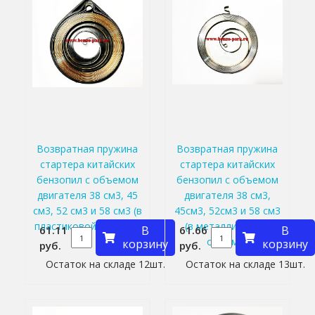
Возвратная пружина
Возвратная пружина
стартера китайских
стартера китайских
бензопил с объемом
бензопил с объемом
двигателя 38 см3, 45
двигателя 38 см3,
см3, 52 см3 и 58 см3 (в
45см3, 52см3 и 58 см3
пластиковой обойме)
(в металлической
61.11
В
61.66
В
обойме)
корзину
корзину
руб.
руб.
Остаток на складе 12шт.
Остаток на складе 13шт.