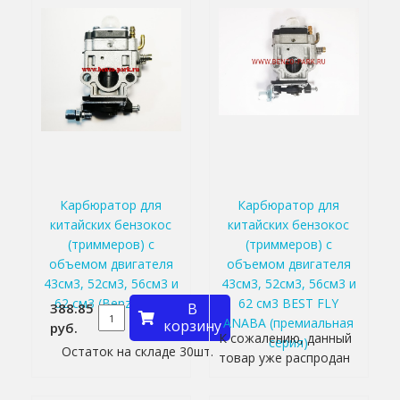
Карбюратор для
Карбюратор для
китайских бензокос
китайских бензокос
(триммеров) с
(триммеров) с
объемом двигателя
объемом двигателя
43см3, 52см3, 56см3 и
43см3, 52см3, 56см3 и
62 см3 (Benzoritm)
62 см3 BEST FLY
388.85
В
ANABA (премиальная
корзину
руб.
К сожалению, данный
серия)
Остаток на складе 30шт.
товар уже распродан