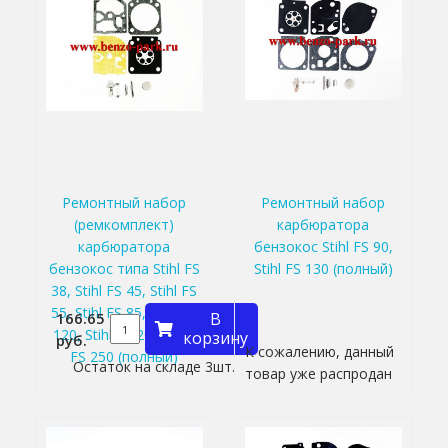
Ремонтный набор
Ремонтный набор
(ремкомплект)
карбюратора
карбюратора
бензокос Stihl FS 90,
бензокос типа Stihl FS
Stihl FS 130 (полный)
38, Stihl FS 45, Stihl FS
55, Stihl FS 85, Stihl FS
166.65
В
120, Stihl FS 200, Stihl
корзину
руб.
К сожалению, данный
FS 250 (полный)
Остаток на складе 3шт.
товар уже распродан