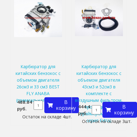
Карбюратор для
Карбюратор для
китайских бензокос с
китайских бензокос с
объемом двигателя
объемом двигателя
26см3 и 33 см3 BEST
43см3 и 52см3 в
FLY ANABA
комплекте с
(премиальная серия)
воздушным фильтром,
488.84
В
444.4
В
прокладкой и
корзину
руб.
корзину
руб.
праймером (Piran,
Остаток на складе 4шт.
серия Extra)
Остаток на складе 3шт.