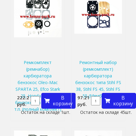
Ремкомплект
Ремонтный набор
(ремнабор)
(ремкомплект)
карбюратора
карбюратора
бензокос Oleo-Mac
бензокос типа Stihl FS
SPARTA 25, Efco Stark
38, Stihl FS 45, Stihl FS
25, Honda GX 35,
55 (Мембраны)
222.2
В
97.21
В
бензокос 26 см3, 33 и
корзину
корзину
руб.
руб.
т.п. (полный комплект)
Остаток на складе 1шт.
Остаток на складе 45шт.