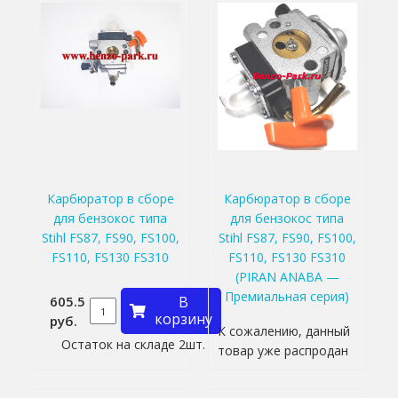
Карбюратор в сборе
Карбюратор в сборе
для бензокос типа
для бензокос типа
Stihl FS87, FS90, FS100,
Stihl FS87, FS90, FS100,
FS110, FS130 FS310
FS110, FS130 FS310
(PIRAN ANABA —
Премиальная серия)
605.5
В
корзину
руб.
К сожалению, данный
Остаток на складе 2шт.
товар уже распродан