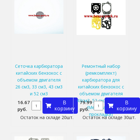
Сеточка карбюратора
Ремонтный набор
китайских бензокос с
(ремкомплект)
объемом двигателя
карбюратора для
26 см3, 33 см3, 43 см3
китайских бензокос с
и 52 см3
объемом двигателя
43см3, 52 см3 и 56 см3
16.67
В
79.99
В
(Мембраны и
корзину
корзину
руб.
руб.
прокладки)
Остаток на складе 20шт.
Остаток на складе 30шт.