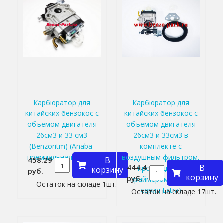
Карбюратор для
Карбюратор для
китайских бензокос с
китайских бензокос с
объемом двигателя
объемом двигателя
26см3 и 33 см3
26см3 и 33см3 в
(Benzoritm) (Anaba-
комплекте с
премиальная серия)
воздушным фильтром,
458.29
В
444.4
В
прокладкой и
корзину
руб.
корзину
руб.
праймером (Piran,
Остаток на складе 1шт.
серия Extra)
Остаток на складе 17шт.