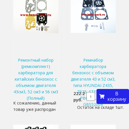
Ремонтный набор
Ремнабор
(ремкомплект)
карбюратора
карбюратора для
бензокос с объемом
китайских бензокос с
двигателя 43 и 52 см3,
объемом двигателя
типа HYUNDAI Z435,
43см3, 52 см3 и 56 см3
Z525, STERWINS
222.2
В
(Полный)
PBC43R, DDE
корзину
руб.
К сожалению, данный
GBS5200R
Остаток на складе 1шт.
товар уже распродан