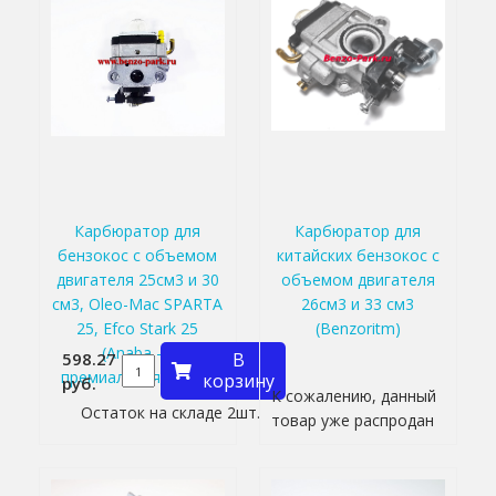
Карбюратор для
Карбюратор для
бензокос с объемом
китайских бензокос с
двигателя 25см3 и 30
объемом двигателя
см3, Oleo-Mac SPARTA
26см3 и 33 см3
25, Efco Stark 25
(Benzoritm)
(Anaba —
598.27
В
премиальная серия)
корзину
руб.
К сожалению, данный
Остаток на складе 2шт.
товар уже распродан