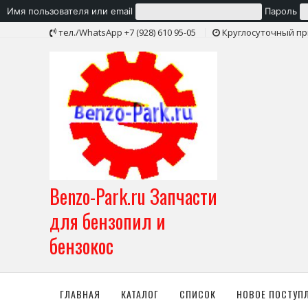
Имя пользователя или email
Пароль
Skip
тел./WhatsApp +7 (928) 610 95-05
Круглосуточный пр
to
content
Benzo-Park.ru Запчасти
для бензопил и
бензокос
ГЛАВНАЯ
КАТАЛОГ
СПИСОК
НОВОЕ ПОСТУП