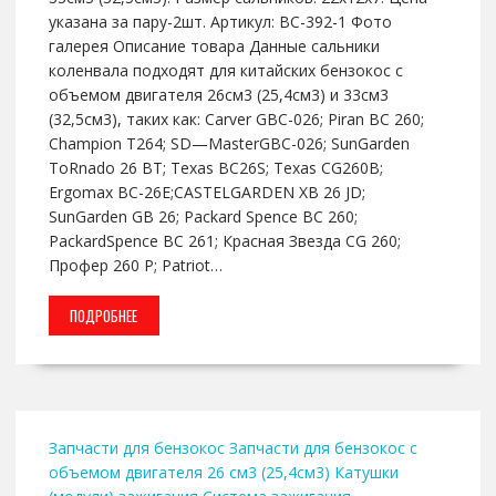
указана за пару-2шт. Артикул: BC-392-1 Фото
галерея Описание товара Данные сальники
коленвала подходят для китайских бензокос с
объемом двигателя 26см3 (25,4см3) и 33см3
(32,5см3), таких как: Carver GBC-026; Piran BC 260;
Champion T264; SD—MasterGBC-026; SunGarden
ToRnado 26 BT; Texas BC26S; Texas CG260B;
Ergomax BC-26E;CASTELGARDEN XB 26 JD;
SunGarden GB 26; Packard Spence BC 260;
PackardSpence BC 261; Красная Звезда CG 260;
Профер 260 Р; Patriot…
ПОДРОБНЕЕ
Запчасти для бензокос
Запчасти для бензокос с
объемом двигателя 26 см3 (25,4см3)
Катушки