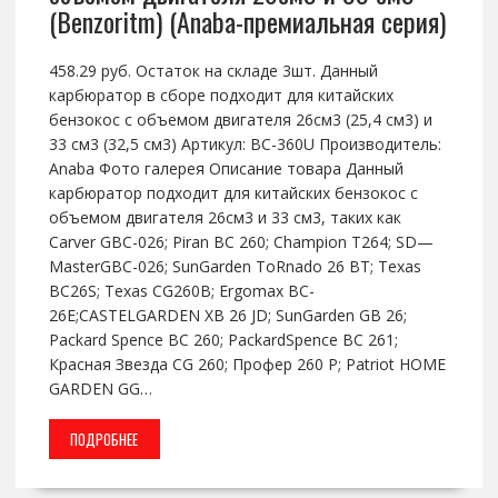
(Benzoritm) (Anaba-премиальная серия)
458.29 руб. Остаток на складе 3шт. Данный
карбюратор в сборе подходит для китайских
бензокос с объемом двигателя 26см3 (25,4 см3) и
33 см3 (32,5 см3) Артикул: BC-360U Производитель:
Anaba Фото галерея Описание товара Данный
карбюратор подходит для китайских бензокос с
объемом двигателя 26см3 и 33 см3, таких как
Carver GBC-026; Piran BC 260; Champion T264; SD—
MasterGBC-026; SunGarden ToRnado 26 BT; Texas
BC26S; Texas CG260B; Ergomax BC-
26E;CASTELGARDEN XB 26 JD; SunGarden GB 26;
Packard Spence BC 260; PackardSpence BC 261;
Красная Звезда CG 260; Профер 260 Р; Patriot HOME
GARDEN GG…
ПОДРОБНЕЕ