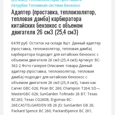
патрубки
Топливная система бензокос
Адаптер (проставка, теплоизолятор,
тепловая дамба) карбюратора
китайских бензокос с объемом
двигателя 26 см3 (25,4 см3)
64.99 руб. Остаток на складе 8шт. Данный адаптер
(проставка, теплоизолятор, тепловая дамба)
карбюратора подходит для китайских бензокос с
объемом двигателя 26 см3 (25,4 см3) Артикул: BC-
362-2 Фото галерея Описание товара Данный
адаптер (проставка, теплоизолятор, тепловая
дамба) подходит для китайских бензокос с
объемом двигателя 26 см3 (25,4 см3), таких как
Carver GBC-026; Piran BC 260; Champion T264; SD—
MasterGBC-026; SunGarden ToRnado 26 BT; Texas
BC26S; Texas CG260B; Ergomax BC-
26E;CASTELGARDEN XB 26 JD; SunGarden GB 26;
Packard Spence BC 260; PackardSpence BC 261;