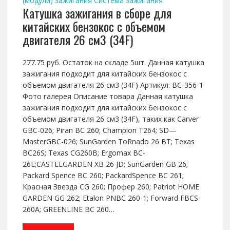
(модули) зажигания
Система зажигания
Катушка зажигания в сборе для
китайских бензокос с объемом
двигателя 26 см3 (34F)
277.75 руб. Остаток на складе 5шт. Данная катушка
зажигания подходит для китайских бензокос с
объемом двигателя 26 см3 (34F) Артикул: BC-356-1
Фото галерея Описание товара Данная катушка
зажигания подходит для китайских бензокос с
объемом двигателя 26 см3 (34F), таких как Carver
GBC-026; Piran BC 260; Champion T264; SD—
MasterGBC-026; SunGarden ToRnado 26 BT; Texas
BC26S; Texas CG260B; Ergomax BC-
26E;CASTELGARDEN XB 26 JD; SunGarden GB 26;
Packard Spence BC 260; PackardSpence BC 261;
Красная Звезда CG 260; Профер 260; Patriot HOME
GARDEN GG 262; Etalon PNBC 260-1; Forward FBCS-
260A; GREENLINE BC 260…