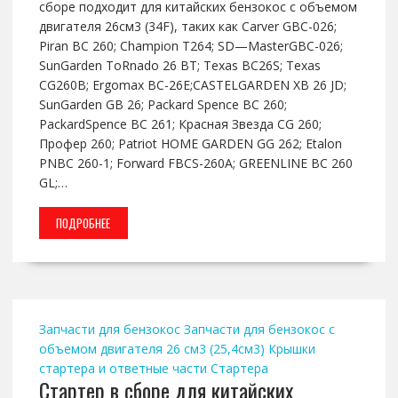
сборе подходит для китайских бензокос с объемом
двигателя 26см3 (34F), таких как Carver GBC-026;
Piran BC 260; Champion T264; SD—MasterGBC-026;
SunGarden ToRnado 26 BT; Texas BC26S; Texas
CG260B; Ergomax BC-26E;CASTELGARDEN XB 26 JD;
SunGarden GB 26; Packard Spence BC 260;
PackardSpence BC 261; Красная Звезда CG 260;
Профер 260; Patriot HOME GARDEN GG 262; Etalon
PNBC 260-1; Forward FBCS-260A; GREENLINE BC 260
GL;…
ПОДРОБНЕЕ
Запчасти для бензокос
Запчасти для бензокос с
объемом двигателя 26 см3 (25,4см3)
Крышки
стартера и ответные части
Стартера
Стартер в сборе для китайских