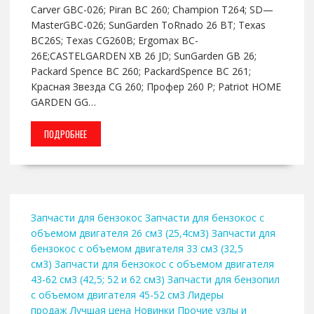
Carver GBC-026; Piran BC 260; Champion T264; SD—
MasterGBC-026; SunGarden ToRnado 26 BT; Texas
BC26S; Texas CG260B; Ergomax BC-
26E;CASTELGARDEN XB 26 JD; SunGarden GB 26;
Packard Spence BC 260; PackardSpence BC 261;
Красная Звезда CG 260; Профер 260 Р; Patriot HOME
GARDEN GG…
ПОДРОБНЕЕ
Запчасти для бензокос
Запчасти для бензокос с
объемом двигателя 26 см3 (25,4см3)
Запчасти для
бензокос с объемом двигателя 33 см3 (32,5
см3)
Запчасти для бензокос с объемом двигателя
43-62 см3 (42,5; 52 и 62 см3)
Запчасти для бензопил
с объемом двигателя 45-52 см3
Лидеры
продаж
Лучшая цена
Новинки
Прочие узлы и