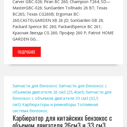
Carver GBC-026; Piran BC 260; Champion T264; SD—
MasterGBC-026; SunGarden ToRnado 26 BT; Texas
BC26S; Texas CG260B; Ergomax BC-
26E;CASTELGARDEN XB 26 JD; SunGarden GB 26;
Packard Spence BC 260; PackardSpence BC 261;
Красная Звезда CG 260; Профер 260 Р; Patriot HOME
GARDEN GG…
ПОДРОБНЕЕ
Запчасти для бензокос
Запчасти для бензокос с
объемом двигателя 26 см3 (25,4см3)
Запчасти для
бензокос с объемом двигателя 33 см3 (32,5
см3)
Карбюраторы и ремнаборы
Топливная
система бензокос
Карбюратор для китайских бензокос с
объемом двигателя 26см3 и 33 см3