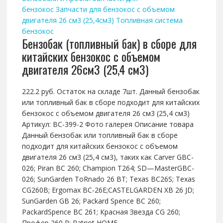
бензокос
Запчасти для бензокос с объемом
двигателя 26 см3 (25,4см3)
Топливная система
бензокос
Бензобак (топливный бак) в сборе для
китайских бензокос с объемом
двигателя 26см3 (25,4 см3)
222.2 руб. Остаток на складе 7шт. Данный бензобак
или топливный бак в сборе подходит для китайских
бензокос с объемом двигателя 26 см3 (25,4 см3)
Артикул: BC-399-2 Фото галерея Описание товара
Данный бензобак или топливный бак в сборе
подходит для китайских бензокос с объемом
двигателя 26 см3 (25,4 см3), таких как Carver GBC-
026; Piran BC 260; Champion T264; SD—MasterGBC-
026; SunGarden ToRnado 26 BT; Texas BC26S; Texas
CG260B; Ergomax BC-26E;CASTELGARDEN XB 26 JD;
SunGarden GB 26; Packard Spence BC 260;
PackardSpence BC 261; Красная Звезда CG 260;
Профер 260 Р; Patriot HOME…