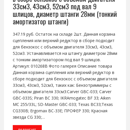
33см3, 43см3, 52см3 под вал 9
шлицов, диаметр штанги 28мм (тонкий
амортизатор штанги)
347.19 руб. Остаток на складе 2шт. Данная корзина
сцепления или верхний редуктор в сборе подходит
для бензокос с объемом двигателя 33см3, 43см3,
52см3. Устанавливается на штангу диаметром 28мм
с тонким амортизатором под вал 9 шлицов.
Артикул: 010268B Фото галерея Описание товара
Данная корзина сцепления или верхний редуктор в
сборе подходит для бензокос с объемом двигателя
33см3, 43см3, 52см3, таких как: Бензотриммеры с
объёмом двигателя 33см3:Carver GBC-033; Carver
GBC-033S; Piran BC 330; IKRAmogatec BF 33; Aiken
MC 255/33L; SD-Master GBC-033; Texas BC33;Texas
CG330B; Ergomax BC-33E; ПРОФЕР 330; Красная
звезда CG 330;…