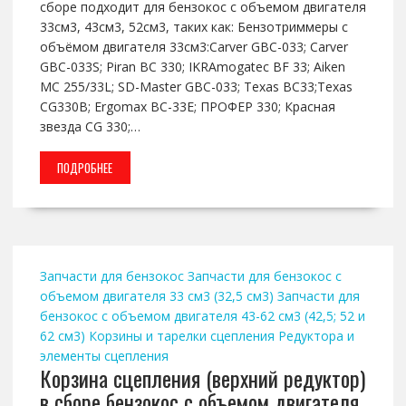
сборе подходит для бензокос с объемом двигателя
33см3, 43см3, 52см3, таких как: Бензотриммеры с
объёмом двигателя 33см3:Carver GBC-033; Carver
GBC-033S; Piran BC 330; IKRAmogatec BF 33; Aiken
MC 255/33L; SD-Master GBC-033; Texas BC33;Texas
CG330B; Ergomax BC-33E; ПРОФЕР 330; Красная
звезда CG 330;…
ПОДРОБНЕЕ
Запчасти для бензокос
Запчасти для бензокос с
объемом двигателя 33 см3 (32,5 см3)
Запчасти для
бензокос с объемом двигателя 43-62 см3 (42,5; 52 и
62 см3)
Корзины и тарелки сцепления
Редуктора и
элементы сцепления
Корзина сцепления (верхний редуктор)
в сборе бензокос с объемом двигателя