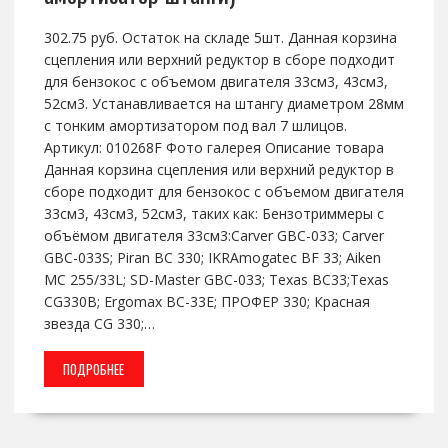
302.75 руб. Остаток на складе 5шт. Данная корзина
сцепления или верхний редуктор в сборе подходит
для бензокос с объемом двигателя 33см3, 43см3,
52см3. Устанавливается на штангу диаметром 28мм
с тонким амортизатором под вал 7 шлицов.
Артикул: 010268F Фото галерея Описание товара
Данная корзина сцепления или верхний редуктор в
сборе подходит для бензокос с объемом двигателя
33см3, 43см3, 52см3, таких как: Бензотриммеры с
объёмом двигателя 33см3:Carver GBC-033; Carver
GBC-033S; Piran BC 330; IKRAmogatec BF 33; Aiken
MC 255/33L; SD-Master GBC-033; Texas BC33;Texas
CG330B; Ergomax BC-33E; ПРОФЕР 330; Красная
звезда CG 330;…
ПОДРОБНЕЕ