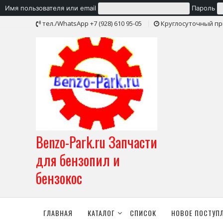
Имя пользователя или email
Пароль
Skip
тел./WhatsApp +7 (928) 610 95-05
Круглосуточный пр
to
content
Benzo-Park.ru Запчасти
для бензопил и
бензокос
ГЛАВНАЯ
КАТАЛОГ
СПИСОК
НОВОЕ ПОСТУП