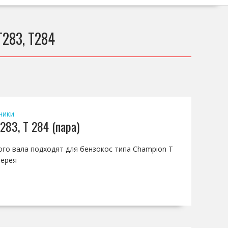
T283, T284
ники
283, T 284 (пара)
того вала подходят для бензокос типа Champion T
лерея