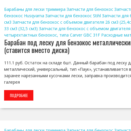
Барабаны для лески триммера
Запчасти для бензокос
Запчаст
бензокос Husqvarna
Запчасти для бензокос Stihl
Запчасти для 
см3
Запчасти для бензокос с объемом двигателя 26 см3 (25,4
33 см3 (32,5 см3)
Запчасти для бензокос с объемом двигателя 43
четырехтактных бензокос, типа Carver GBC 31F
Расходные мат
Барабан под леску для бензокос металлически
(ставится вместо диска)
111.1 руб. Остаток на складе 6шт. Данный барабан под леску
металлический, универсальный, тип «Паук», устанавливается 
заранее нарезанными кусочками лески, заправка производится
галерея
ПОДРОБНЕЕ
Барабаны для лески триммера
Запчасти для бензокос
Запчаст