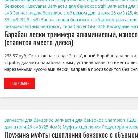
бензокос Husqvarna
Запчасти для бензокос Stihl
Запчасти для 
см3
Запчасти для бензокос с объемом двигателя 26 см3 (25,4
33 см3 (32,5 см3)
Запчасти для бензокос с объемом двигателя 43
четырехтактных бензокос, типа Carver GBC 31F
Расходные мат
Барабан лески триммера алюминиевый, износос
(ставится вместо диска)
238.87 руб. Остаток на складе 2шт. Данный барабан для леск
«Гриб», диаметр барабана 75мм , устанавливается вместо дис
нарезанными кусочками лески, заправка производится без сня
ПОДРОБНЕЕ
Запчасти для бензокос
Запчасти для бензокос Champion T283,
двигателя 26 см3 (25,4см3)
Муфты сцепления
Редуктора и эле
Пружина муфты сцепления бензокос с объемом