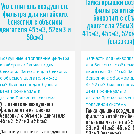
Гайка крышки во
Уплотнитель воздушного
фильтра кита
фильтра для китайских
бензопил с об
бензопил с объемом
двигателя 25см3
двигателя 45см3, 52см3 и
41см3, 45см3, 52с
58см3
(высокая)
Воздушные и топливные фильтра
Запчасти для бензопил
и заборники
Запчасти для
для бензопил с объем
бензопил
Запчасти для бензопил
двигателя 38-41см3
За
с объемом двигателя 45-52
бензопил с объемом д
см3
Лидеры продаж
Лучшая
45-52 см3
Лидеры прод
цена
Прочие узлы и
цена
Прочие узлы и
детали
Топливная система
детали
Прочие элемен
Уплотнитель воздушного
топливной системы
фильтра для китайских
Гайка крышки воздушн
бензопил с объемом двигателя
фильтра китайских бе
45см3, 52см3 и 58см3
объемом двигателя 25
38см3, 41см3, 45см3, 
Данный уплотнитель воздушного
58см3 (высокая)