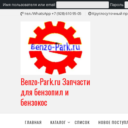
Имя пользователя или email
Пароль
Skip
тел./WhatsApp +7 (928) 610 95-05
Круглосуточный пр
to
content
Benzo-Park.ru Запчасти
для бензопил и
бензокос
ГЛАВНАЯ
КАТАЛОГ
СПИСОК
НОВОЕ ПОСТУП