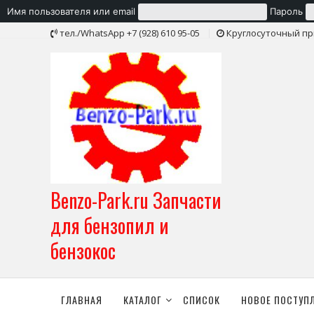
Имя пользователя или email
Пароль
Skip
тел./WhatsApp +7 (928) 610 95-05
Круглосуточный пр
to
content
Benzo-Park.ru Запчасти
для бензопил и
бензокос
ГЛАВНАЯ
КАТАЛОГ
СПИСОК
НОВОЕ ПОСТУП