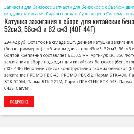
Запчасти для бензокос
Запчасти для бензокос с объемом двига
(модули) зажигания
Лидеры продаж
Лучшая цена
Система заж
Катушка зажигания в сборе для китайских бен
52см3, 56см3 и 62 см3 (40F-44F)
294.42 руб. Остаток на складе 5шт. Данная катушка зажигания
(бензотриммеров) с объемом двигателя 43см3, 52см3, 56см3 и
болтов крепления составляет 62±0,5 мм. Артикул: BC-356 Фо
зажигания в сборе подходит для китайских бензокос (бензотр
(40F-44F) Неполный список конструктивно схожих бензокос (
зажигание PROMO PBC-43, PROMO PBC-52, Парма БТК-430, Па
БТК-520М, Парма БТК-521М, Парма ПРАКТИК БТК-043, Парма П
043S; Carver…
ПОДРОБНЕЕ