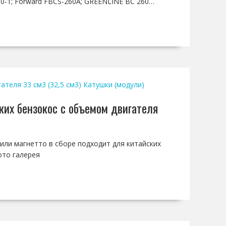
60-1; Forward FBCS-260A; GREENLINE BC 260…
теля 33 см3 (32,5 см3)
Катушки (модули)
ких бензокос с объемом двигателя
 или магнетто в сборе подходит для китайских
ото галерея