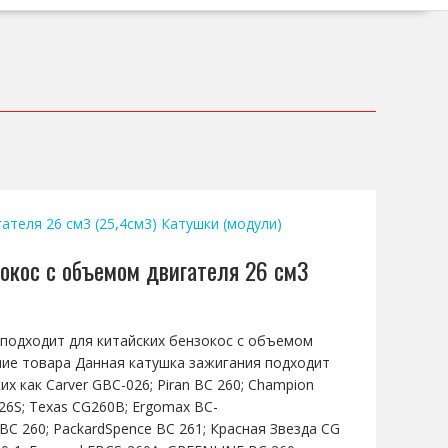
ателя 26 см3 (25,4см3)
Катушки (модули)
зокос с объемом двигателя 26 см3
я подходит для китайских бензокос с объемом
ание товара Данная катушка зажигания подходит
их как Carver GBC-026; Piran BC 260; Champion
26S; Texas CG260B; Ergomax BC-
BC 260; PackardSpence BC 261; Красная Звезда CG