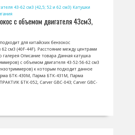
теля 43-62 см3 (42,5; 52 и 62 см3)
Катушки
игания
зокос с объемом двигателя 43см3,
 подходит для китайских бензокос
 62 см3 (40F-44F). Расстояние между центрами
то галерея Описание товара Данная катушка
иммеров) с объемом двигателя 43-52-56-62 см3
бензотриммеров) к которым подходит данное
рма БТК-430М, Парма БТК-431М, Парма
РАКТИК БТК-052, Carver GBC-043; Carver GBC-