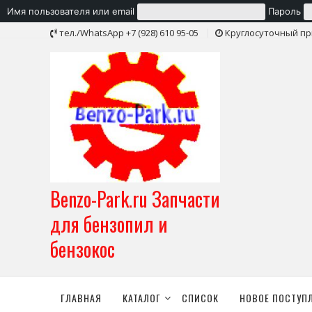
Имя пользователя или email
Пароль
Skip
тел./WhatsApp +7 (928) 610 95-05
Круглосуточный пр
to
content
Benzo-Park.ru Запчасти
для бензопил и
бензокос
ГЛАВНАЯ
КАТАЛОГ
СПИСОК
НОВОЕ ПОСТУП