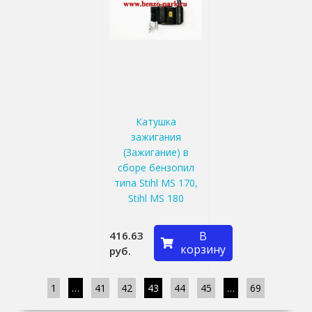
Катушка
зажигания
(Зажигание) в
сборе бензопил
типа Stihl MS 170,
Stihl MS 180
416.63
В
корзину
руб.
1
…
41
42
43
44
45
…
69