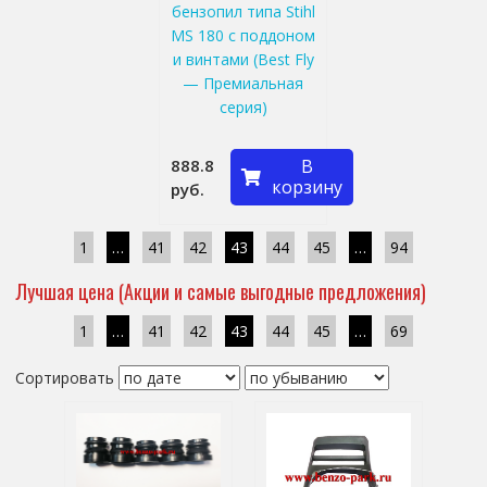
бензопил типа Stihl
MS 180 с поддоном
и винтами (Best Fly
— Премиальная
серия)
888.8
В
корзину
руб.
1
…
41
42
43
44
45
…
94
Лучшая цена (Акции и самые выгодные предложения)
1
…
41
42
43
44
45
…
69
Сортировать