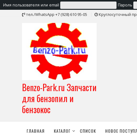
Имя пользователя или email
Пароль
Skip
тел./WhatsApp +7 (928) 610 95-05
Круглосуточный пр
to
content
Benzo-Park.ru Запчасти
для бензопил и
бензокос
ГЛАВНАЯ
КАТАЛОГ
СПИСОК
НОВОЕ ПОСТУП