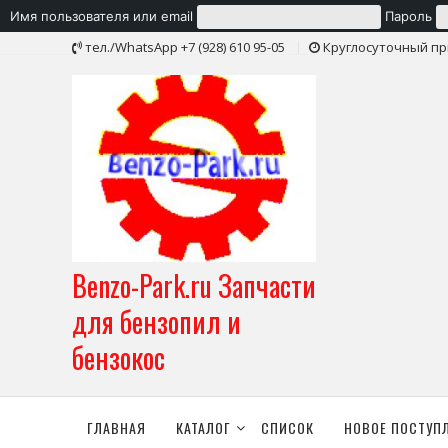
Имя пользователя или email
Пароль
Skip
тел./WhatsApp +7 (928) 610 95-05
Круглосуточный пр
to
content
Benzo-Park.ru Запчасти
для бензопил и
бензокос
ГЛАВНАЯ
КАТАЛОГ
СПИСОК
НОВОЕ ПОСТУП