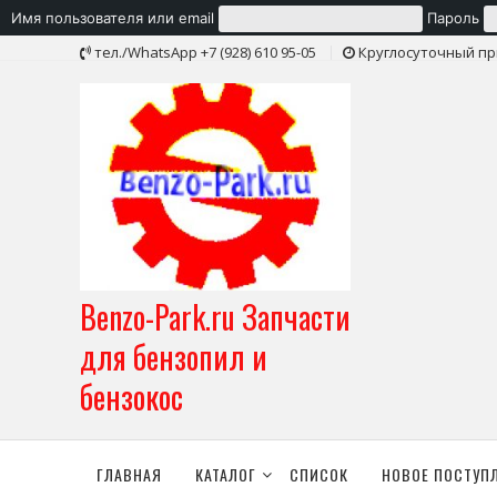
Имя пользователя или email
Пароль
Skip
тел./WhatsApp +7 (928) 610 95-05
Круглосуточный пр
to
content
Benzo-Park.ru Запчасти
для бензопил и
бензокос
ГЛАВНАЯ
КАТАЛОГ
СПИСОК
НОВОЕ ПОСТУП