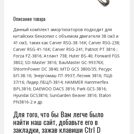
Описание товара
Данный комплект амортизаторов подходит для
китайских бензопил с объемом двигателя 38 см3 и
41 см3, таких как Carver RSG-38-16K; Carver RSG-238;
Carver RSG-41-16K; Carver RSG-241; Patriot РТ 3816 ;
Forza FZ-3816; Атлант 738; Huter BS-40; Forward FGS
3802; SD-Master 3816; BauMaster GC-99376X;
ShtormPower DC 3840; MTD GCS 3800/35; Ресурс
БП-38-16; Энергомаш ПТ-9937; Лесник 3816; ПЦБ
37/16; Лидер ЛБЦП-3814; HAMMER Hammerflex
BPL3816; DAEWOO DACS 3816; Park GCS-3816;
Hyundai GCS3816; SunGarden Beaver 3816; Etalon
PN3816-2 и др.
Для того, что бы Вам легче было
найти наш сайт, добавьте его в
закладки, зажав клавиши Ctrl D