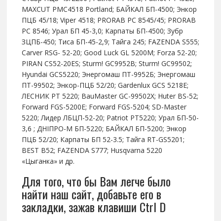
MAXCUT PMC4518 Portland; БАЙКАЛ БП-4500; Энкор
ПЦБ 45/18; Viper 4518; PRORAB PC 8545/45; PRORAB
PC 8546; Урал БП 45-3,0; Карпаты БП-4500; Зубр
ЗЦПБ-450; Тиса БП-45-2,9; Тайга 245; FAZENDA S555;
Carver RSG- 52-20; Good Luck GL 5200M; Forza 52-20;
PIRAN CS52-20ES; Sturm! GC9952B; Sturm! GC99502;
Hyundai GCS5220; Энергомаш ПТ-9952Б; Энергомаш
ПТ-99502; Энкор-ПЦБ 52/20; Gardenlux GCS 5218E;
ЛЕСНИК РТ 5220; BauMaster GC-99502X; Huter BS-52;
Forward FGS-5200E; Forward FGS-5204; SD-Master
5220; Лидер ЛБЦП-52-20; Patriot РТ5220; Урал БП-50-
3,6 ; ДНІПРО-М БП-5220; БАЙКАЛ БП-5200; Энкор
ПЦБ 52/20; Карпаты БП 52-3.5; Тайга RT-GS5201;
BEST B52; FAZENDA S777; Husqvarna 5220
«Цыганка» и др.
Для того, что бы Вам легче было
найти наш сайт, добавьте его в
закладки, зажав клавиши Ctrl D