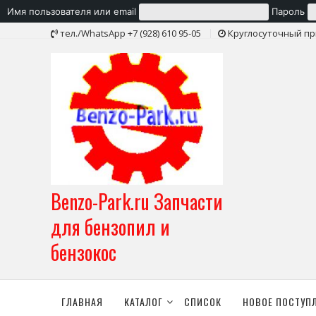
Имя пользователя или email
Пароль
Skip
тел./WhatsApp +7 (928) 610 95-05
Круглосуточный пр
to
content
Benzo-Park.ru Запчасти
для бензопил и
бензокос
ГЛАВНАЯ
КАТАЛОГ
СПИСОК
НОВОЕ ПОСТУП