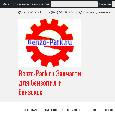
Имя пользователя или email
Пароль
Skip
тел./WhatsApp +7 (928) 610 95-05
Круглосуточный пр
to
content
Benzo-Park.ru Запчасти
для бензопил и
бензокос
ГЛАВНАЯ
КАТАЛОГ
СПИСОК
НОВОЕ ПОСТУП