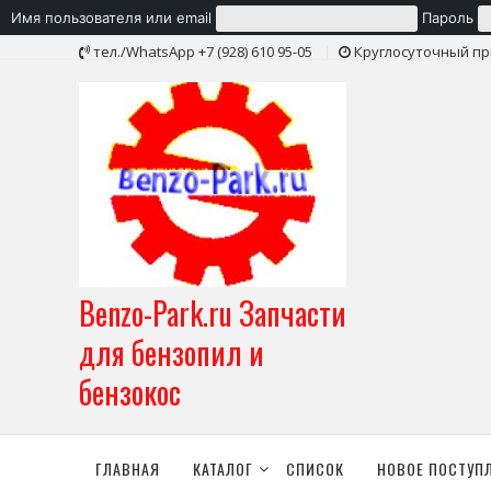
Имя пользователя или email
Пароль
Skip
тел./WhatsApp +7 (928) 610 95-05
Круглосуточный пр
to
content
Benzo-Park.ru Запчасти
для бензопил и
бензокос
ГЛАВНАЯ
КАТАЛОГ
СПИСОК
НОВОЕ ПОСТУП