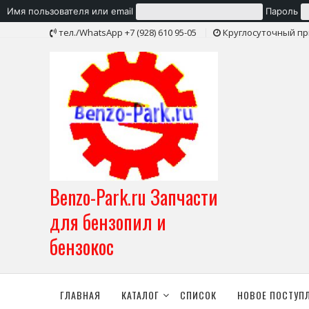
Имя пользователя или email
Пароль
Skip
тел./WhatsApp +7 (928) 610 95-05
Круглосуточный пр
to
content
Benzo-Park.ru Запчасти
для бензопил и
бензокос
ГЛАВНАЯ
КАТАЛОГ
СПИСОК
НОВОЕ ПОСТУП