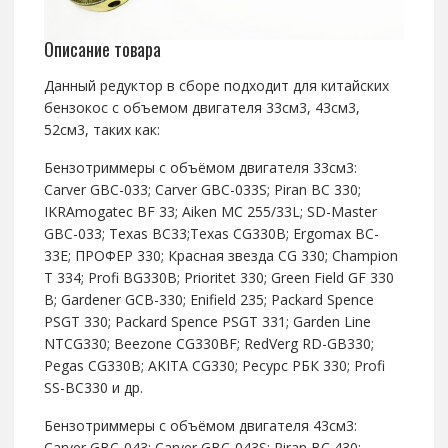
Описание товара
Данный редуктор в сборе подходит для китайских
бензокос с объемом двигателя 33см3, 43см3,
52см3, таких как:
Бензотриммеры с объёмом двигателя 33см3:
Carver GBC-033; Carver GBC-033S; Piran BC 330;
IKRAmogatec BF 33; Aiken MC 255/33L; SD-Master
GBC-033; Texas BC33;Texas CG330B; Ergomax BC-
33E; ПРОФЕР 330; Красная звезда CG 330; Champion
T 334; Profi BG330B; Prioritet 330; Green Field GF 330
B; Gardener GCB-330; Enifield 235; Packard Spence
PSGT 330; Packard Spence PSGT 331; Garden Line
NTCG330; Beezone CG330BF; RedVerg RD-GB330;
Pegas CG330B; AKITA CG330; Ресурс РБК 330; Profi
SS-BC330 и др.
Бензотриммеры с объёмом двигателя 43см3:
Carver GBC-043; Carver GBC-043S; Piran BC 430;