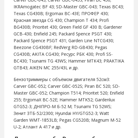
IKRAmogatec BF 43; SD-Master GBC-043; Texas BC43;
Texas CG430B; Ergomax BC-43E; ПРОФЕР 430;
Красная звезда CG 430; Champion T 434; Profi
BG430B; Prioritet 430; Green Field GF 430 B; Gardener
GCB-430; Enifield 245; Packard Spence PSGT 430;
Packard Spence PSGT 431; Garden Line NTCG430;
Beezone CG430BF; RedVerg RD-GB430; Pegas
CG430B; AKITA CG430; Ресурс РБК 430; Profi SS-
BC430; Tsunami TG 43WS; Hammer MTK43; PRAKTIKA
GTB43; AIKEN MC 255/43L и др.
Бензотриммеры с объёмом двигателя 52см3:
Carver GBC-052; Carver GBC-052S; Piran BC 520; SD-
Master GBC-052; Champion T514; Prioritet 520; Enifield
255; ErgomaX BC-52E; Hammer MTK52; Gardenlux
GTG52-3; ДНІПРО-М Б-52 М; Tsunami TG 52WS;
Зенит ЗТБ-52/2300; Hyundai HY/GTG52-3; Watt
Garden WMT-1853LB; Pegas CG520B; Magnum М-52
U-2; Атлант А 417 и др.