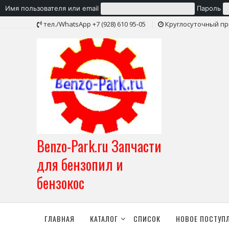
Имя пользователя или email
Пароль
Skip
тел./WhatsApp +7 (928) 610 95-05
Круглосуточный пр
to
content
Benzo-Park.ru Запчасти
для бензопил и
бензокос
ГЛАВНАЯ
КАТАЛОГ
СПИСОК
НОВОЕ ПОСТУП