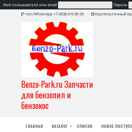
Имя пользователя или email
Пароль
Skip
тел./WhatsApp +7 (928) 610 95-05
Круглосуточный пр
to
content
Benzo-Park.ru Запчасти
для бензопил и
бензокос
ГЛАВНАЯ
КАТАЛОГ
СПИСОК
НОВОЕ ПОСТУП