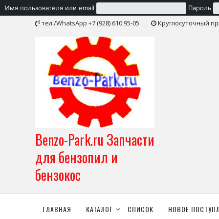
Имя пользователя или email
Пароль
Skip
тел./WhatsApp +7 (928) 610 95-05
Круглосуточный пр
to
content
Benzo-Park.ru Запчасти
для бензопил и
бензокос
ГЛАВНАЯ
КАТАЛОГ
СПИСОК
НОВОЕ ПОСТУП