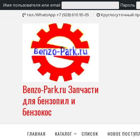
Имя пользователя или email
Пароль
Skip
тел./WhatsApp +7 (928) 610 95-05
Круглосуточный пр
to
content
Benzo-Park.ru Запчасти
для бензопил и
бензокос
ГЛАВНАЯ
КАТАЛОГ
СПИСОК
НОВОЕ ПОСТУП