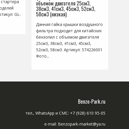
 стартера
объемом двигателя 25см3,
38см3, 41см3, 45см3, 52см3,
моделей
58см3 (низкая)
тикул: GL-
Данная гайка крышки воздушного
фильтра подходит для китайских
бензопил с объемом двигателя
25см3, 38см3, 41см3, 45см3,
52см3, 58см3. Артикул: 574226001
Фото...
Benzo-Park.ru
тел., WhatsApp и СМС: +7 (928) 610 95-05
e-mail: Benzopark-market@ya.ru