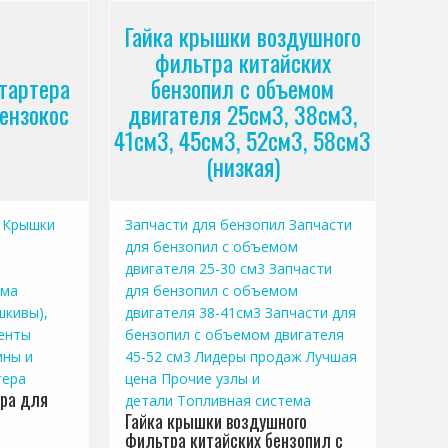
Гайка крышки воздушного
фильтра китайских
стартера
бензопил с объемом
бензокос
двигателя 25см3, 38см3,
41см3, 45см3, 52см3, 58см3
(низкая)
Крышки
Запчасти для бензопил
Запчасти
для бензопил с объемом
двигателя 25-30 см3
Запчасти
ема
для бензопил с объемом
шкивы),
двигателя 38-41см3
Запчасти для
енты
бензопил с объемом двигателя
ины и
45-52 см3
Лидеры продаж
Лучшая
тера
цена
Прочие узлы и
ера для
детали
Топливная система
Гайка крышки воздушного
фильтра китайских бензопил с