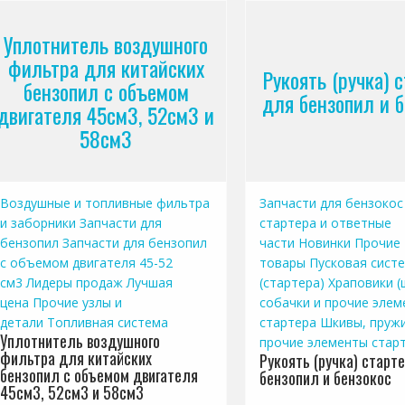
Уплотнитель воздушного
фильтра для китайских
Рукоять (ручка) 
бензопил с объемом
для бензопил и 
двигателя 45см3, 52см3 и
58см3
Воздушные и топливные фильтра
Запчасти для бензокос
и заборники
Запчасти для
стартера и ответные
бензопил
Запчасти для бензопил
части
Новинки
Прочие
с объемом двигателя 45-52
товары
Пусковая сист
см3
Лидеры продаж
Лучшая
(стартера)
Храповики (
цена
Прочие узлы и
собачки и прочие элем
детали
Топливная система
стартера
Шкивы, пруж
Уплотнитель воздушного
прочие элементы стар
фильтра для китайских
Рукоять (ручка) старт
бензопил с объемом двигателя
бензопил и бензокос
45см3, 52см3 и 58см3