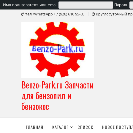
Имя пользователя или email
Пароль
Skip
тел./WhatsApp +7 (928) 610 95-05
Круглосуточный пр
to
content
Benzo-Park.ru Запчасти
для бензопил и
бензокос
ГЛАВНАЯ
КАТАЛОГ
СПИСОК
НОВОЕ ПОСТУП