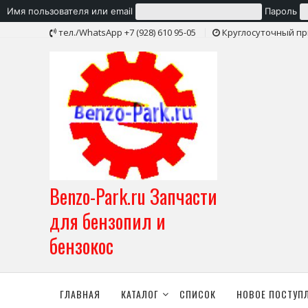
Имя пользователя или email
Пароль
Skip
тел./WhatsApp +7 (928) 610 95-05
Круглосуточный пр
to
content
Benzo-Park.ru Запчасти
для бензопил и
бензокос
ГЛАВНАЯ
КАТАЛОГ
СПИСОК
НОВОЕ ПОСТУП