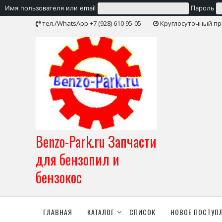
Имя пользователя или email
Пароль
Skip
тел./WhatsApp +7 (928) 610 95-05
Круглосуточный пр
to
content
Benzo-Park.ru Запчасти
для бензопил и
бензокос
ГЛАВНАЯ
КАТАЛОГ
СПИСОК
НОВОЕ ПОСТУП