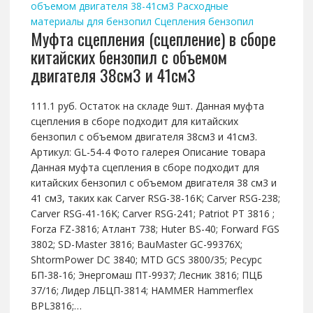
объемом двигателя 38-41см3
Расходные
материалы для бензопил
Сцепления бензопил
Муфта сцепления (сцепление) в сборе
китайских бензопил с объемом
двигателя 38см3 и 41см3
111.1 руб. Остаток на складе 9шт. Данная муфта
сцепления в сборе подходит для китайских
бензопил с объемом двигателя 38см3 и 41см3.
Артикул: GL-54-4 Фото галерея Описание товара
Данная муфта сцепления в сборе подходит для
китайских бензопил с объемом двигателя 38 см3 и
41 см3, таких как Carver RSG-38-16K; Carver RSG-238;
Carver RSG-41-16K; Carver RSG-241; Patriot РТ 3816 ;
Forza FZ-3816; Атлант 738; Huter BS-40; Forward FGS
3802; SD-Master 3816; BauMaster GC-99376X;
ShtormPower DC 3840; MTD GCS 3800/35; Ресурс
БП-38-16; Энергомаш ПТ-9937; Лесник 3816; ПЦБ
37/16; Лидер ЛБЦП-3814; HAMMER Hammerflex
BPL3816;…