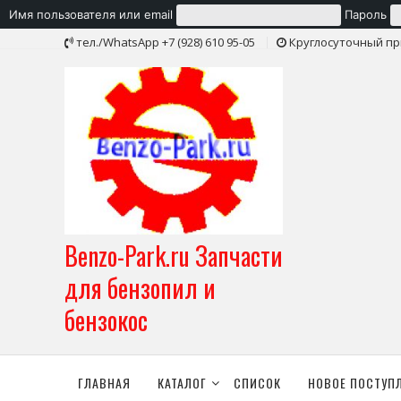
Имя пользователя или email
Пароль
Skip
тел./WhatsApp +7 (928) 610 95-05
Круглосуточный пр
to
content
Benzo-Park.ru Запчасти
для бензопил и
бензокос
ГЛАВНАЯ
КАТАЛОГ
СПИСОК
НОВОЕ ПОСТУП