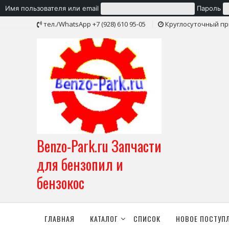
Имя пользователя или email
Пароль
Skip
тел./WhatsApp +7 (928) 610 95-05
Круглосуточный пр
to
content
Benzo-Park.ru Запчасти
для бензопил и
бензокос
ГЛАВНАЯ
КАТАЛОГ
СПИСОК
НОВОЕ ПОСТУП