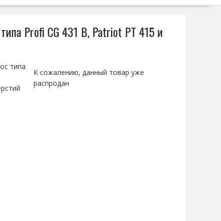
па Profi CG 431 B, Patriot PT 415 и
ос типа
К сожалению, данный товар уже
распродан
ерстий