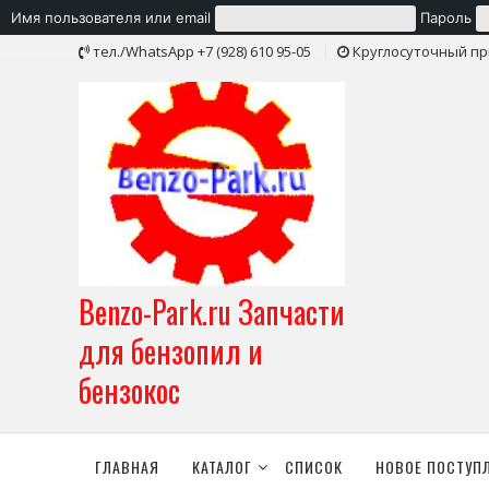
Имя пользователя или email
Пароль
Skip
тел./WhatsApp +7 (928) 610 95-05
Круглосуточный пр
to
content
Benzo-Park.ru Запчасти
для бензопил и
бензокос
ГЛАВНАЯ
КАТАЛОГ
СПИСОК
НОВОЕ ПОСТУП