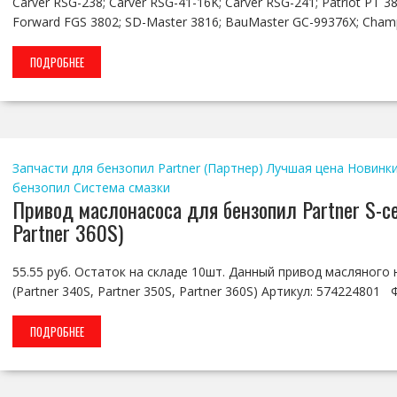
Carver RSG-238; Carver RSG-41-16K; Carver RSG-241; Patriot РТ 38
Forward FGS 3802; SD-Master 3816; BauMaster GC-99376X; Cha
ПОДРОБНЕЕ
Запчасти для бензопил Partner (Партнер)
Лучшая цена
Новинк
бензопил
Система смазки
Привод маслонасоса для бензопил Partner S-се
Partner 360S)
55.55 руб. Остаток на складе 10шт. Данный привод масляного 
(Partner 340S, Partner 350S, Partner 360S) Артикул: 574224801
ПОДРОБНЕЕ