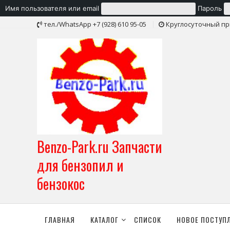
Имя пользователя или email
Пароль
Skip
тел./WhatsApp +7 (928) 610 95-05
Круглосуточный пр
to
content
Benzo-Park.ru Запчасти
для бензопил и
бензокос
ГЛАВНАЯ
КАТАЛОГ
СПИСОК
НОВОЕ ПОСТУП