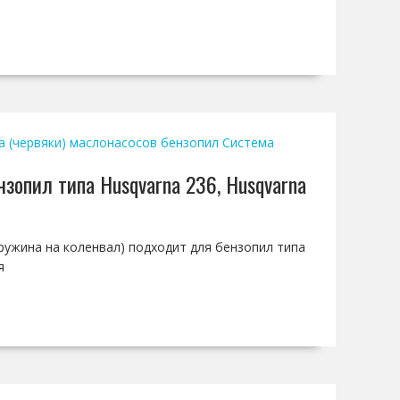
а (червяки) маслонасосов бензопил
Система
зопил типа Husqvarna 236, Husqvarna
пружина на коленвал) подходит для бензопил типа
я