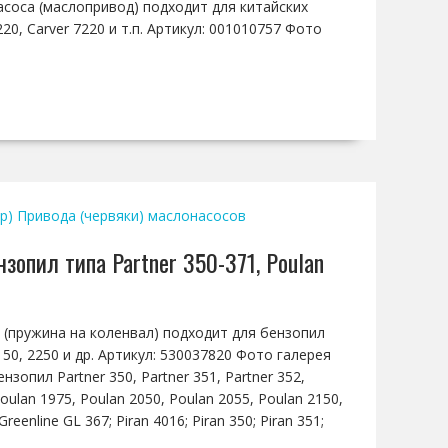
асоса (маслопривод) подходит для китайских
20, Carver 7220 и т.п. Артикул: 001010757 Фото
р)
Привода (червяки) маслонасосов
зопил типа Partner 350-371, Poulan
а (пружина на коленвал) подходит для бензопил
 2150, 2250 и др. Артикул: 530037820 Фото галерея
опил Partner 350, Partner 351, Partner 352,
 Poulan 1975, Poulan 2050, Poulan 2055, Poulan 2150,
enline GL 367; Piran 4016; Piran 350; Piran 351;