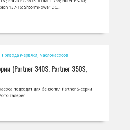
16 ; Forza FZ-3816; Атлант 738; Huter BS-40;
mpion 137-16; ShtormPower DC…
и
Привода (червяки) маслонасосов
рии (Partner 340S, Partner 350S,
насоса подходит для бензопил Partner S-серии
 Фото галерея